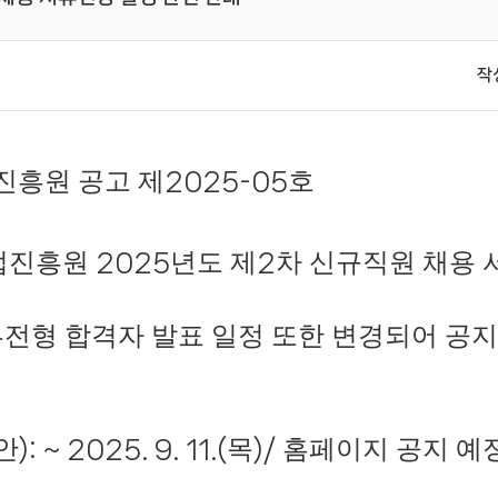
작
흥원 공고 제
호
2025-05
업진흥원
년도 제
차 신규직원 채용 
2025
2
전형 합격자 발표 일정 또한 변경되어 공
안
목
홈페이지 공지 예
): ~ 2025. 9. 11.(
)/